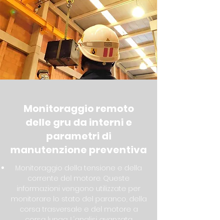
Monitoraggio remoto
delle gru da interni e
parametri di
manutenzione preventiva
Monitoraggio della tensione e della
corrente del motore. Queste
informazioni vengono utilizzate per
monitorare lo stato del paranco, della
corsa trasversale e del motore a
corsa lunga. L'analisi avanzata