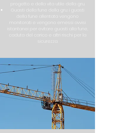
progetto e della vita utile della gru.
Guasti della fune della gru: i guasti
della fune allentata vengono
monitorati e vengono emessi avvisi
istantanei per evitare guasti alla fune,
caduta del carico e altri rischi per la
sicurezza.