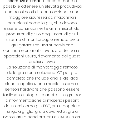
operative ottimali.
In questo modo è
possibile ottenere un'elevata produttività
con bassi costi di manutenzione e una
maggiore sicurezza da macchinari
complessi come le gru, che devono
essere continuamente amministrati dai
produttori di gru o dagli utenti di gru. Il
sistema di monitoraggio remoto della
gru garantisce una supervisione
continua e un'analisi avanzata dei dati di
operazioni, usura, rilevamento dei guasti,
analisi e avvisi.
La soluzione di monitoraggio remoto
delle gru è una soluzione IOT per gru
completa che include analisi dei dati
cloud e applicazione mobile insieme a
sensori hardware che possono essere
facilmente integrati o adattati su gru per
la movimentazione di materiali pesanti
da interni come gru EOT, gru a doppia e
singola griglia, gru a cavalletto , gru a
ponte, gru a bandiera, gru a CALDO o gru